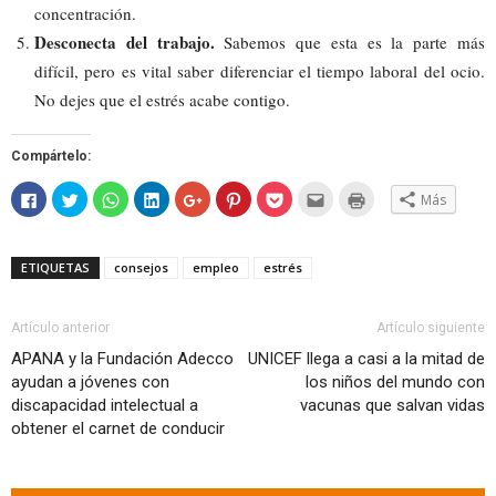
concentración.
Desconecta del trabajo.
Sabemos que esta es la parte más
difícil, pero es vital saber diferenciar el tiempo laboral del ocio.
No dejes que el estrés acabe contigo.
Compártelo:
Haz
Haz
Haz
Haz
Haz
Haz
Haz
Hac
Haz
Más
clic
clic
clic
clic
clic
clic
clic
clic
clic
para
para
para
para
para
para
para
para
para
compartir
compartir
compartir
compartir
compartir
compartir
compartir
enviar
imprimir
en
en
en
en
en
en
en
por
(Se
Facebook
Twitter
WhatsApp
LinkedIn
Google+
Pinterest
Pocket
correo
abre
ETIQUETAS
consejos
empleo
estrés
(Se
(Se
(Se
(Se
(Se
(Se
(Se
electrónico
en
abre
abre
abre
abre
abre
abre
abre
a
una
en
en
en
en
en
en
en
un
ventana
una
una
una
una
una
una
una
amigo
nueva)
ventana
ventana
ventana
ventana
ventana
ventana
ventana
(Se
Artículo anterior
Artículo siguiente
nueva)
nueva)
nueva)
nueva)
nueva)
nueva)
nueva)
abre
en
APANA y la Fundación Adecco
UNICEF llega a casi a la mitad de
una
ayudan a jóvenes con
los niños del mundo con
ventana
nueva)
discapacidad intelectual a
vacunas que salvan vidas
obtener el carnet de conducir