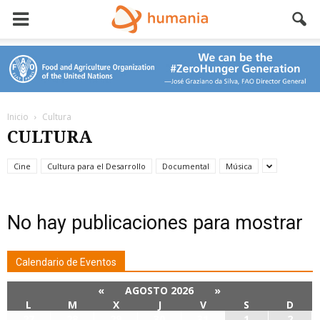
Inicio
Cultura
CULTURA
Cine
Cultura para el Desarrollo
Documental
Música
No hay publicaciones para mostrar
Calendario de Eventos
«
AGOSTO 2026
»
L
M
X
J
V
S
D
27
28
29
30
31
1
2