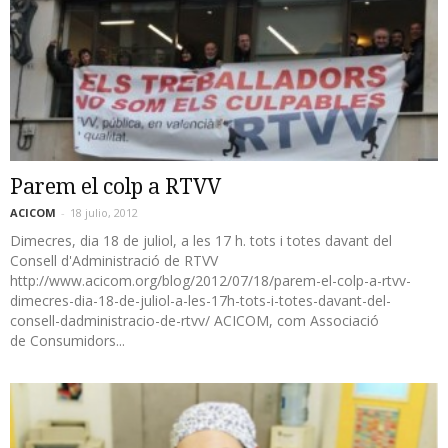
Parem el colp a RTVV
ACICOM
-
18 julio, 2012
Dimecres, dia 18 de juliol, a les 17 h. tots i totes davant del
Consell d'Administració de RTVV
http://www.acicom.org/blog/2012/07/18/parem-el-colp-a-rtvv-
dimecres-dia-18-de-juliol-a-les-17h-tots-i-totes-davant-del-
consell-dadministracio-de-rtvv/ ACICOM, com Associació
de Consumidors...