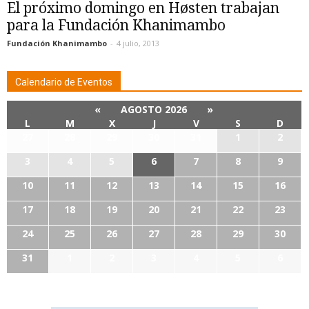
El próximo domingo en Høsten trabajan
para la Fundación Khanimambo
Fundación Khanimambo
-
4 julio, 2013
Calendario de Eventos
«
AGOSTO 2026
»
L
M
X
J
V
S
D
27
28
29
30
31
1
2
3
4
5
6
7
8
9
10
11
12
13
14
15
16
17
18
19
20
21
22
23
24
25
26
27
28
29
30
31
1
2
3
4
5
6