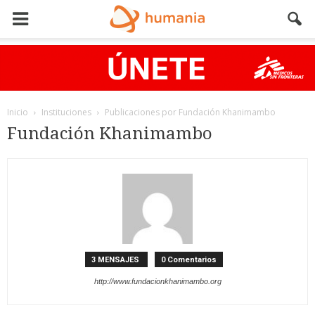
Inicio
Instituciones
Publicaciones por Fundación Khanimambo
Fundación Khanimambo
3 MENSAJES
0 Comentarios
http://www.fundacionkhanimambo.org