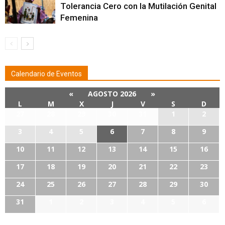
Tolerancia Cero con la Mutilación Genital
Femenina
Calendario de Eventos
«
AGOSTO 2026
»
L
M
X
J
V
S
D
27
28
29
30
31
1
2
3
4
5
6
7
8
9
10
11
12
13
14
15
16
17
18
19
20
21
22
23
24
25
26
27
28
29
30
31
1
2
3
4
5
6