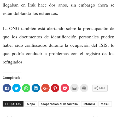
llegaban en Irak hace dos años, sin embargo ahora se
están doblando los esfuerzos.
La ONG también está alertando sobre la preocupación de
que los documentos de identificación personales pueden
haber sido confiscados durante la ocupación del ISIS, lo
que podría conducir a problemas con el registro de los
refugiados.
Compártelo:
Haz
Haz
Haz
Haz
Haz
Haz
Haz
Hac
Haz
Más
clic
clic
clic
clic
clic
clic
clic
clic
clic
para
para
para
para
para
para
para
para
para
compartir
compartir
compartir
compartir
compartir
compartir
compartir
enviar
imprimir
en
en
en
en
en
en
en
por
(Se
Facebook
Twitter
WhatsApp
LinkedIn
Google+
Pinterest
Pocket
correo
abre
ETIQUETAS
Alepo
cooperacion al desarrollo
infancia
Mosul
(Se
(Se
(Se
(Se
(Se
(Se
(Se
electrónico
en
abre
abre
abre
abre
abre
abre
abre
a
una
en
en
en
en
en
en
en
un
ventana
una
una
una
una
una
una
una
amigo
nueva)