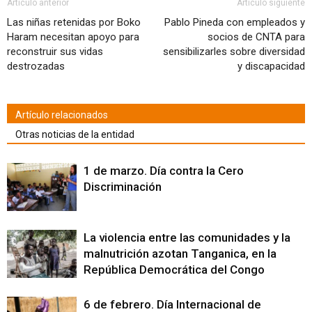
ventana
ventana
ventana
ventana
ventana
ventana
ventana
(Se
Artículo anterior
Artículo siguiente
nueva)
nueva)
nueva)
nueva)
nueva)
nueva)
nueva)
abre
en
Las niñas retenidas por Boko
Pablo Pineda con empleados y
una
Haram necesitan apoyo para
socios de CNTA para
ventana
nueva)
reconstruir sus vidas
sensibilizarles sobre diversidad
destrozadas
y discapacidad
Artículo relacionados
Otras noticias de la entidad
1 de marzo. Día contra la Cero
Discriminación
La violencia entre las comunidades y la
malnutrición azotan Tanganica, en la
República Democrática del Congo
6 de febrero. Día Internacional de