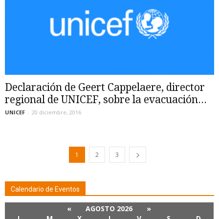
Declaración de Geert Cappelaere, director
regional de UNICEF, sobre la evacuación...
UNICEF
-
20 diciembre, 2016
1
2
3
Calendario de Eventos
«
AGOSTO 2026
»
L
M
X
J
V
S
D