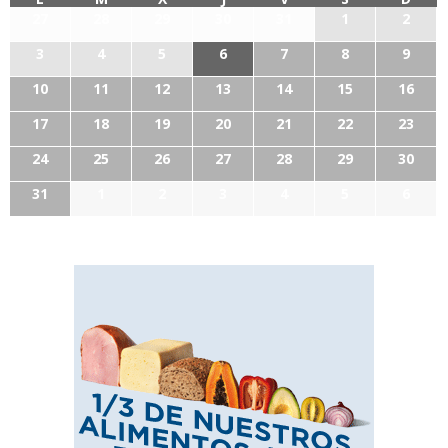
27
28
29
30
31
1
2
3
4
5
6
7
8
9
10
11
12
13
14
15
16
17
18
19
20
21
22
23
24
25
26
27
28
29
30
31
1
2
3
4
5
6