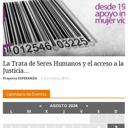
La Trata de Seres Humanos y el acceso a la
Justicia...
Proyecto ESPERANZA
-
9 diciembre, 2016
Calendario de Eventos
«
AGOSTO 2026
»
L
M
X
J
V
S
D
27
28
29
30
31
1
2
3
4
5
6
7
8
9