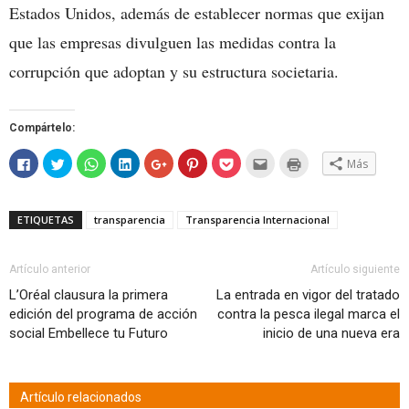
Estados Unidos, además de establecer normas que exijan
que las empresas divulguen las medidas contra la
corrupción que adoptan y su estructura societaria.
Compártelo:
Haz
Haz
Haz
Haz
Haz
Haz
Haz
Hac
Haz
Más
clic
clic
clic
clic
clic
clic
clic
clic
clic
para
para
para
para
para
para
para
para
para
compartir
compartir
compartir
compartir
compartir
compartir
compartir
enviar
imprimir
en
en
en
en
en
en
en
por
(Se
Facebook
Twitter
WhatsApp
LinkedIn
Google+
Pinterest
Pocket
correo
abre
ETIQUETAS
transparencia
Transparencia Internacional
(Se
(Se
(Se
(Se
(Se
(Se
(Se
electrónico
en
abre
abre
abre
abre
abre
abre
abre
a
una
en
en
en
en
en
en
en
un
ventana
una
una
una
una
una
una
una
amigo
nueva)
ventana
ventana
ventana
ventana
ventana
ventana
ventana
(Se
Artículo anterior
Artículo siguiente
nueva)
nueva)
nueva)
nueva)
nueva)
nueva)
nueva)
abre
en
L’Oréal clausura la primera
La entrada en vigor del tratado
una
edición del programa de acción
contra la pesca ilegal marca el
ventana
nueva)
social Embellece tu Futuro
inicio de una nueva era
Artículo relacionados