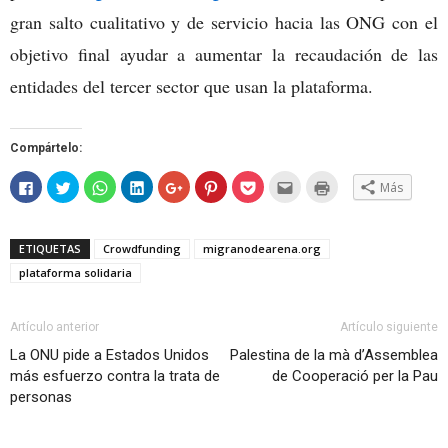
gran salto cualitativo y de servicio hacia las ONG con el
objetivo final ayudar a aumentar la recaudación de las
entidades del tercer sector que usan la plataforma.
Compártelo:
Haz
Haz
Haz
Haz
Haz
Haz
Haz
Hac
Haz
Más
clic
clic
clic
clic
clic
clic
clic
clic
clic
para
para
para
para
para
para
para
para
para
compartir
compartir
compartir
compartir
compartir
compartir
compartir
enviar
imprimir
en
en
en
en
en
en
en
por
(Se
Facebook
Twitter
WhatsApp
LinkedIn
Google+
Pinterest
Pocket
correo
abre
ETIQUETAS
Crowdfunding
migranodearena.org
(Se
(Se
(Se
(Se
(Se
(Se
(Se
electrónico
en
abre
abre
abre
abre
abre
abre
abre
a
una
plataforma solidaria
en
en
en
en
en
en
en
un
ventana
una
una
una
una
una
una
una
amigo
nueva)
ventana
ventana
ventana
ventana
ventana
ventana
ventana
(Se
nueva)
nueva)
nueva)
nueva)
nueva)
nueva)
nueva)
abre
en
Artículo anterior
Artículo siguiente
una
ventana
La ONU pide a Estados Unidos
Palestina de la mà d’Assemblea
nueva)
más esfuerzo contra la trata de
de Cooperació per la Pau
personas