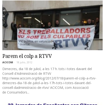
Parem el colp a RTVV
ACICOM
-
18 julio, 2012
Dimecres, dia 18 de juliol, a les 17 h. tots i totes davant del
Consell d'Administració de RTVV
http://www.acicom.org/blog/2012/07/18/parem-el-colp-a-rtvv-
dimecres-dia-18-de-juliol-a-les-17h-tots-i-totes-davant-del-
consell-dadministracio-de-rtvv/ ACICOM, com Associació
de Consumidors...