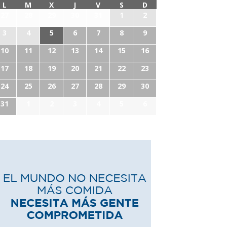
L
M
X
J
V
S
D
27
28
29
30
31
1
2
3
4
5
6
7
8
9
10
11
12
13
14
15
16
17
18
19
20
21
22
23
24
25
26
27
28
29
30
31
1
2
3
4
5
6