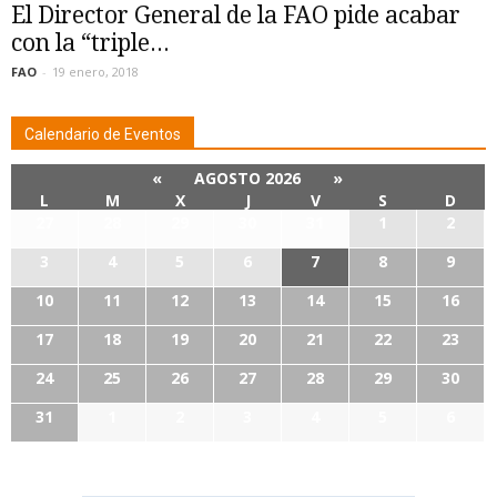
El Director General de la FAO pide acabar
con la “triple...
FAO
-
19 enero, 2018
Calendario de Eventos
«
AGOSTO 2026
»
L
M
X
J
V
S
D
27
28
29
30
31
1
2
3
4
5
6
7
8
9
10
11
12
13
14
15
16
17
18
19
20
21
22
23
24
25
26
27
28
29
30
31
1
2
3
4
5
6