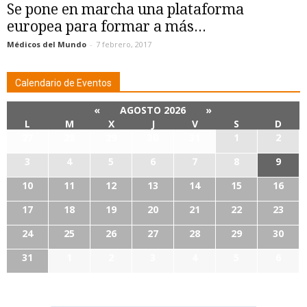
Se pone en marcha una plataforma
europea para formar a más...
Médicos del Mundo
-
7 febrero, 2017
Calendario de Eventos
«
AGOSTO 2026
»
L
M
X
J
V
S
D
27
28
29
30
31
1
2
3
4
5
6
7
8
9
10
11
12
13
14
15
16
17
18
19
20
21
22
23
24
25
26
27
28
29
30
31
1
2
3
4
5
6