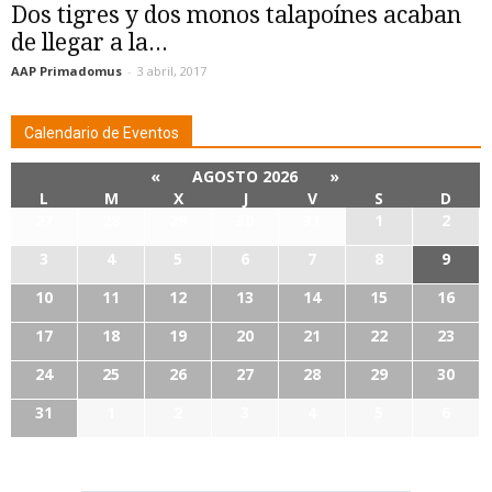
Dos tigres y dos monos talapoínes acaban
de llegar a la...
AAP Primadomus
-
3 abril, 2017
Calendario de Eventos
«
AGOSTO 2026
»
L
M
X
J
V
S
D
27
28
29
30
31
1
2
3
4
5
6
7
8
9
10
11
12
13
14
15
16
17
18
19
20
21
22
23
24
25
26
27
28
29
30
31
1
2
3
4
5
6