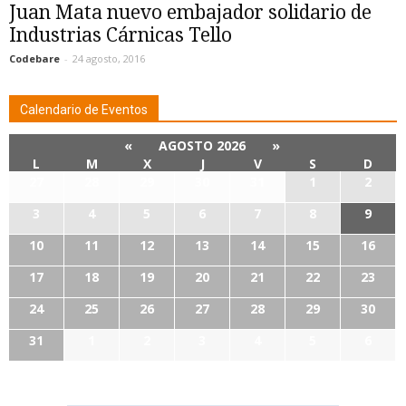
Juan Mata nuevo embajador solidario de
Industrias Cárnicas Tello
Codebare
-
24 agosto, 2016
Calendario de Eventos
«
AGOSTO 2026
»
L
M
X
J
V
S
D
27
28
29
30
31
1
2
3
4
5
6
7
8
9
10
11
12
13
14
15
16
17
18
19
20
21
22
23
24
25
26
27
28
29
30
31
1
2
3
4
5
6