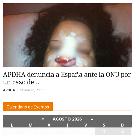
APDHA denuncia a España ante la ONU por
un caso de...
APDHA
-
29 marzo, 2016
Calendario de Eventos
«
AGOSTO 2026
»
L
M
X
J
V
S
D
27
28
29
30
31
1
2