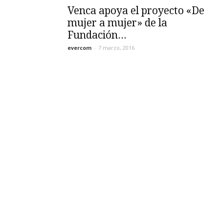
Venca apoya el proyecto «De
mujer a mujer» de la
Fundación...
evercom
-
7 marzo, 2016