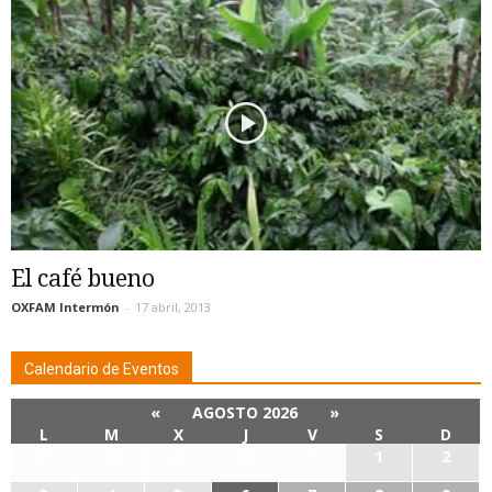
El café bueno
OXFAM Intermón
-
17 abril, 2013
Calendario de Eventos
«
AGOSTO 2026
»
L
M
X
J
V
S
D
27
28
29
30
31
1
2