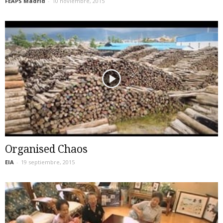
FEAPS Madrid
-
10 noviembre, 2015
Organised Chaos
EIA
-
19 septiembre, 2015