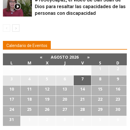
Dios para resaltar las capacidades de las
personas con discapacidad
Calendario de Eventos
«
AGOSTO 2026
»
L
M
X
J
V
S
D
27
28
29
30
31
1
2
3
4
5
6
7
8
9
10
11
12
13
14
15
16
17
18
19
20
21
22
23
24
25
26
27
28
29
30
31
1
2
3
4
5
6