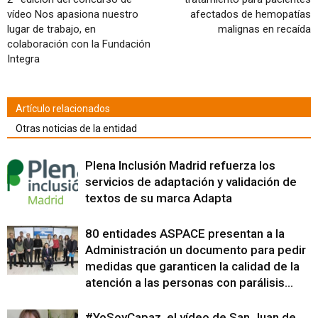
ventana
ventana
ventana
ventana
ventana
ventana
ventana
(Se
nueva)
nueva)
nueva)
nueva)
nueva)
nueva)
nueva)
abre
vídeo Nos apasiona nuestro
afectados de hemopatías
en
lugar de trabajo, en
malignas en recaída
una
ventana
colaboración con la Fundación
nueva)
Integra
Artículo relacionados
Otras noticias de la entidad
Plena Inclusión Madrid refuerza los
servicios de adaptación y validación de
textos de su marca Adapta
80 entidades ASPACE presentan a la
Administración un documento para pedir
medidas que garanticen la calidad de la
atención a las personas con parálisis...
#YoSoyCapaz, el vídeo de San Juan de