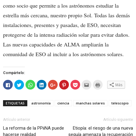
como socio que permite a los astrónomos estudiar la
estrella más cercana, nuestro propio Sol. Todas las demás
instalaciones, presentes y pasadas, de ESO, necesitan
protegerse de la intensa radiación solar para evitar daños.
Las nuevas capacidades de ALMA ampliarán la
comunidad de ESO al incluir a los astrónomos solares.
Compártelo:
Haz
Haz
Haz
Haz
Haz
Haz
Haz
Hac
Haz
Más
clic
clic
clic
clic
clic
clic
clic
clic
clic
para
para
para
para
para
para
para
para
para
compartir
compartir
compartir
compartir
compartir
compartir
compartir
enviar
imprimir
en
en
en
en
en
en
en
por
(Se
Facebook
Twitter
WhatsApp
LinkedIn
Google+
Pinterest
Pocket
correo
abre
ETIQUETAS
astronomía
ciencia
manchas solares
telescopio
(Se
(Se
(Se
(Se
(Se
(Se
(Se
electrónico
en
abre
abre
abre
abre
abre
abre
abre
a
una
en
en
en
en
en
en
en
un
ventana
una
una
una
una
una
una
una
amigo
nueva)
ventana
ventana
ventana
ventana
ventana
ventana
ventana
(Se
Artículo anterior
Artículo siguiente
nueva)
nueva)
nueva)
nueva)
nueva)
nueva)
nueva)
abre
en
La reforma de la PPiiNA puede
Etiopía: el riesgo de una nueva
una
hacerse realidad
sequía amenaza la recuperación
ventana