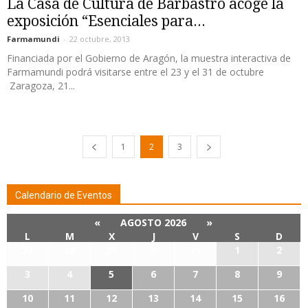
La Casa de Cultura de Barbastro acoge la
exposición “Esenciales para...
Farmamundi
-
22 octubre, 2013
Financiada por el Gobierno de Aragón, la muestra interactiva de
Farmamundi podrá visitarse entre el 23 y el 31 de octubre
Zaragoza, 21...
1
2
3
Calendario de Eventos
«
AGOSTO 2026
»
L
M
X
J
V
S
D
27
28
29
30
31
1
2
3
4
5
6
7
8
9
10
11
12
13
14
15
16