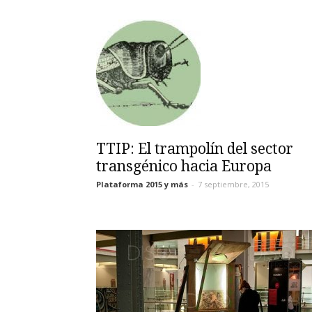
TTIP: El trampolín del sector
transgénico hacia Europa
Plataforma 2015 y más
-
7 septiembre, 2015