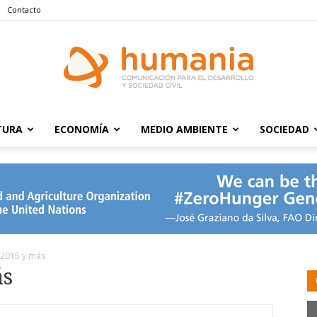
Contacto
TURA
ECONOMÍA
MEDIO AMBIENTE
SOCIEDAD
Humania
 2015 y más
ás