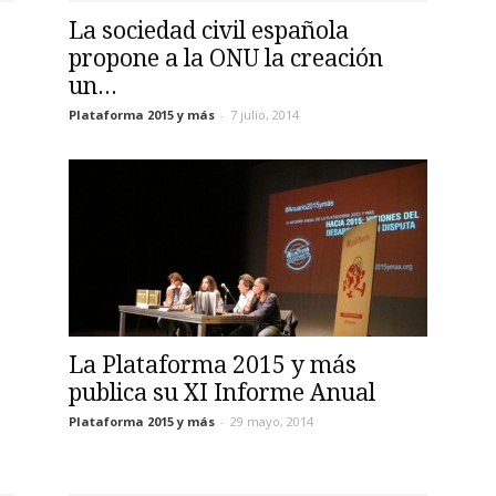
La sociedad civil española
propone a la ONU la creación
un...
Plataforma 2015 y más
-
7 julio, 2014
La Plataforma 2015 y más
publica su XI Informe Anual
Plataforma 2015 y más
-
29 mayo, 2014