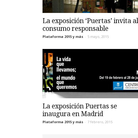
La exposición ‘Puertas’ invita a
consumo responsable
Plataforma 2015 y más
-
5 mayo, 2015
La exposición Puertas se
inaugura en Madrid
Plataforma 2015 y más
-
7 febrero, 2015