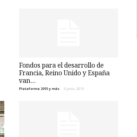
Fondos para el desarrollo de
Francia, Reino Unido y España
van...
Plataforma 2015 y más
-
3 junio, 2015