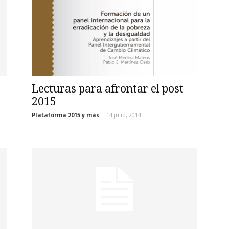
Lecturas para afrontar el post
2015
Plataforma 2015 y más
-
14 julio, 2014