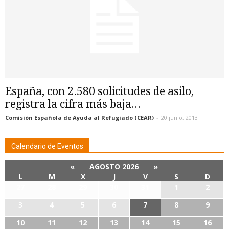
España, con 2.580 solicitudes de asilo,
registra la cifra más baja...
Comisión Española de Ayuda al Refugiado (CEAR)
-
20 junio, 2013
Calendario de Eventos
«
AGOSTO 2026
»
L
M
X
J
V
S
D
27
28
29
30
31
1
2
3
4
5
6
7
8
9
10
11
12
13
14
15
16