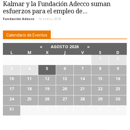
Kalmar y la Fundación Adecco suman
esfuerzos para el empleo de...
Fundación Adecco
-
16 enero, 2018
Calendario de Eventos
«
AGOSTO 2026
»
L
M
X
J
V
S
D
27
28
29
30
31
1
2
3
4
5
6
7
8
9
10
11
12
13
14
15
16
17
18
19
20
21
22
23
24
25
26
27
28
29
30
31
1
2
3
4
5
6