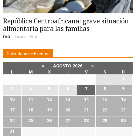
República Centroafricana: grave situación
alimentaria para las familias
FAO
-
1 marzo, 2016
Calendario de Eventos
«
AGOSTO 2026
»
L
M
X
J
V
S
D
27
28
29
30
31
1
2
3
4
5
6
7
8
9
10
11
12
13
14
15
16
17
18
19
20
21
22
23
24
25
26
27
28
29
30
31
1
2
3
4
5
6