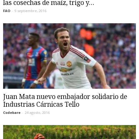
las cosechas de maíz, trigo y...
FAO
-
9 septiembre, 2016
Juan Mata nuevo embajador solidario de
Industrias Cárnicas Tello
Codebare
-
24 agosto, 2016