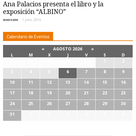
Ana Palacios presenta el libro y la
exposición “ALBINO”
evercom
-
1 julio, 2016
Calendario de Eventos
«
AGOSTO 2026
»
L
M
X
J
V
S
D
27
28
29
30
31
1
2
3
4
5
6
7
8
9
10
11
12
13
14
15
16
17
18
19
20
21
22
23
24
25
26
27
28
29
30
31
1
2
3
4
5
6