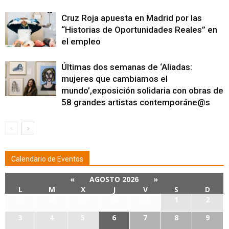
Cruz Roja apuesta en Madrid por las
“Historias de Oportunidades Reales” en
el empleo
Últimas dos semanas de ‘Aliadas:
mujeres que cambiamos el
mundo’,exposición solidaria con obras de
58 grandes artistas contemporáne@s
Calendario de Eventos
«
AGOSTO 2026
»
L
M
X
J
V
S
D
27
28
29
30
31
1
2
3
4
5
6
7
8
9