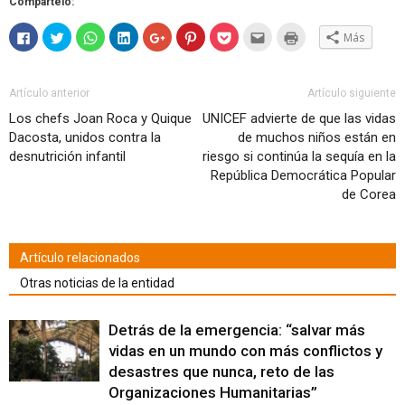
Compártelo:
Haz
Haz
Haz
Haz
Haz
Haz
Haz
Hac
Haz
Más
clic
clic
clic
clic
clic
clic
clic
clic
clic
para
para
para
para
para
para
para
para
para
compartir
compartir
compartir
compartir
compartir
compartir
compartir
enviar
imprimir
en
en
en
en
en
en
en
por
(Se
Facebook
Twitter
WhatsApp
LinkedIn
Google+
Pinterest
Pocket
correo
abre
Artículo anterior
Artículo siguiente
(Se
(Se
(Se
(Se
(Se
(Se
(Se
electrónico
en
abre
abre
abre
abre
abre
abre
abre
a
una
Los chefs Joan Roca y Quique
UNICEF advierte de que las vidas
en
en
en
en
en
en
en
un
ventana
una
una
una
una
una
una
una
amigo
nueva)
Dacosta, unidos contra la
de muchos niños están en
ventana
ventana
ventana
ventana
ventana
ventana
ventana
(Se
nueva)
nueva)
nueva)
nueva)
nueva)
nueva)
nueva)
abre
desnutrición infantil
riesgo si continúa la sequía en la
en
República Democrática Popular
una
ventana
de Corea
nueva)
Artículo relacionados
Otras noticias de la entidad
Detrás de la emergencia: “salvar más
vidas en un mundo con más conflictos y
desastres que nunca, reto de las
Organizaciones Humanitarias”