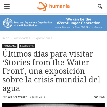
Inicio
Actividades
Exposiciones
Actividades
Exposiciones
Últimos días para visitar
‘Stories from the Water
Front’, una exposición
sobre la crisis mundial del
agua
Por
We Are Water
-
9 julio, 2015
1605