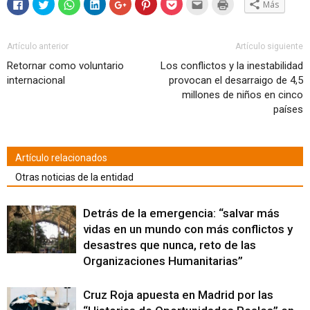
Haz
Haz
Haz
Haz
Haz
Haz
Haz
Hac
Haz
Más
clic
clic
clic
clic
clic
clic
clic
clic
clic
para
para
para
para
para
para
para
para
para
compartir
compartir
compartir
compartir
compartir
compartir
compartir
enviar
imprimir
en
en
en
en
en
en
en
por
(Se
Facebook
Twitter
WhatsApp
LinkedIn
Google+
Pinterest
Pocket
correo
abre
Artículo anterior
Artículo siguiente
(Se
(Se
(Se
(Se
(Se
(Se
(Se
electrónico
en
abre
abre
abre
abre
abre
abre
abre
a
una
Retornar como voluntario
Los conflictos y la inestabilidad
en
en
en
en
en
en
en
un
ventana
una
una
una
una
una
una
una
amigo
nueva)
internacional
provocan el desarraigo de 4,5
ventana
ventana
ventana
ventana
ventana
ventana
ventana
(Se
nueva)
nueva)
nueva)
nueva)
nueva)
nueva)
nueva)
abre
millones de niños en cinco
en
países
una
ventana
nueva)
Artículo relacionados
Otras noticias de la entidad
Detrás de la emergencia: “salvar más
vidas en un mundo con más conflictos y
desastres que nunca, reto de las
Organizaciones Humanitarias”
Cruz Roja apuesta en Madrid por las