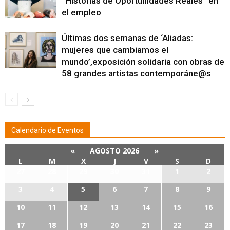
“Historias de Oportunidades Reales” en
el empleo
Últimas dos semanas de ‘Aliadas:
mujeres que cambiamos el
mundo’,exposición solidaria con obras de
58 grandes artistas contemporáne@s
Calendario de Eventos
«
AGOSTO 2026
»
L
M
X
J
V
S
D
27
28
29
30
31
1
2
3
4
5
6
7
8
9
10
11
12
13
14
15
16
17
18
19
20
21
22
23