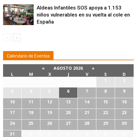
Aldeas Infantiles SOS apoya a 1.153
niños vulnerables en su vuelta al cole en
España
Calendario de Eventos
«
AGOSTO 2026
»
L
M
X
J
V
S
D
27
28
29
30
31
1
2
3
4
5
6
7
8
9
10
11
12
13
14
15
16
17
18
19
20
21
22
23
24
25
26
27
28
29
30
31
1
2
3
4
5
6