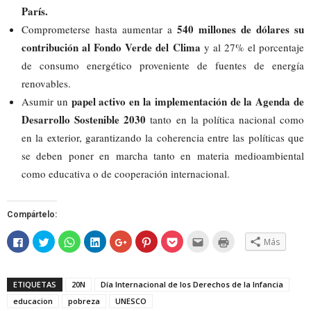
París.
540 millones de dólares su
Comprometerse hasta aumentar a
contribución al Fondo Verde del Clima
y al 27% el porcentaje
de consumo energético proveniente de fuentes de energía
renovables.
papel activo en la implementación de la Agenda de
Asumir un
Desarrollo Sostenible 2030
tanto en la política nacional como
en la exterior, garantizando la coherencia entre las políticas que
se deben poner en marcha tanto en materia medioambiental
como educativa o de cooperación internacional.
Compártelo:
Haz
Haz
Haz
Haz
Haz
Haz
Haz
Hac
Haz
Más
clic
clic
clic
clic
clic
clic
clic
clic
clic
para
para
para
para
para
para
para
para
para
compartir
compartir
compartir
compartir
compartir
compartir
compartir
enviar
imprimir
en
en
en
en
en
en
en
por
(Se
Facebook
Twitter
WhatsApp
LinkedIn
Google+
Pinterest
Pocket
correo
abre
ETIQUETAS
20N
Día Internacional de los Derechos de la Infancia
(Se
(Se
(Se
(Se
(Se
(Se
(Se
electrónico
en
abre
abre
abre
abre
abre
abre
abre
a
una
educacion
pobreza
UNESCO
en
en
en
en
en
en
en
un
ventana