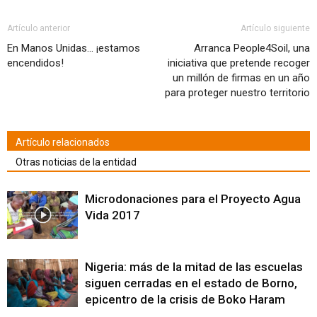
una
una
una
una
una
una
una
amigo
nueva)
ventana
ventana
ventana
ventana
ventana
ventana
ventana
(Se
nueva)
nueva)
nueva)
nueva)
nueva)
nueva)
nueva)
abre
en
Artículo anterior
Artículo siguiente
una
ventana
En Manos Unidas… ¡estamos
Arranca People4Soil, una
nueva)
encendidos!
iniciativa que pretende recoger
un millón de firmas en un año
para proteger nuestro territorio
Artículo relacionados
Otras noticias de la entidad
Microdonaciones para el Proyecto Agua
Vida 2017
Nigeria: más de la mitad de las escuelas
siguen cerradas en el estado de Borno,
epicentro de la crisis de Boko Haram