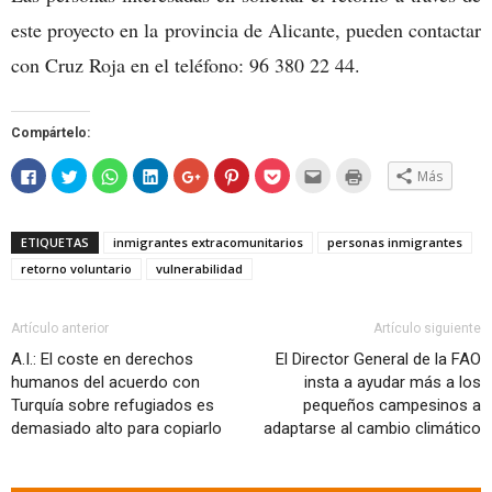
este proyecto en la provincia de Alicante, pueden contactar
con Cruz Roja en el teléfono: 96 380 22 44.
Compártelo:
Haz
Haz
Haz
Haz
Haz
Haz
Haz
Hac
Haz
Más
clic
clic
clic
clic
clic
clic
clic
clic
clic
para
para
para
para
para
para
para
para
para
compartir
compartir
compartir
compartir
compartir
compartir
compartir
enviar
imprimir
en
en
en
en
en
en
en
por
(Se
Facebook
Twitter
WhatsApp
LinkedIn
Google+
Pinterest
Pocket
correo
abre
ETIQUETAS
inmigrantes extracomunitarios
personas inmigrantes
(Se
(Se
(Se
(Se
(Se
(Se
(Se
electrónico
en
abre
abre
abre
abre
abre
abre
abre
a
una
retorno voluntario
vulnerabilidad
en
en
en
en
en
en
en
un
ventana
una
una
una
una
una
una
una
amigo
nueva)
ventana
ventana
ventana
ventana
ventana
ventana
ventana
(Se
nueva)
nueva)
nueva)
nueva)
nueva)
nueva)
nueva)
abre
en
Artículo anterior
Artículo siguiente
una
ventana
A.I.: El coste en derechos
El Director General de la FAO
nueva)
humanos del acuerdo con
insta a ayudar más a los
Turquía sobre refugiados es
pequeños campesinos a
demasiado alto para copiarlo
adaptarse al cambio climático