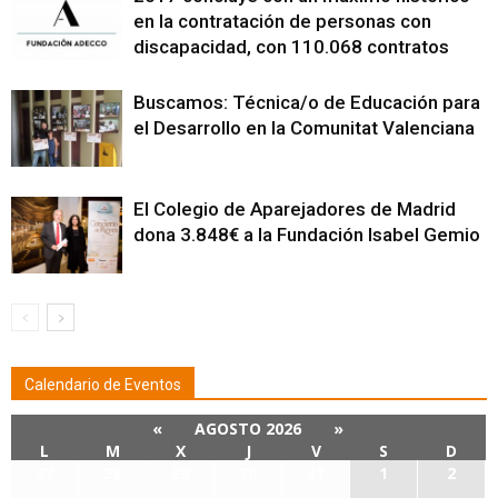
en la contratación de personas con
discapacidad, con 110.068 contratos
Buscamos: Técnica/o de Educación para
el Desarrollo en la Comunitat Valenciana
El Colegio de Aparejadores de Madrid
dona 3.848€ a la Fundación Isabel Gemio
Calendario de Eventos
«
AGOSTO 2026
»
L
M
X
J
V
S
D
27
28
29
30
31
1
2