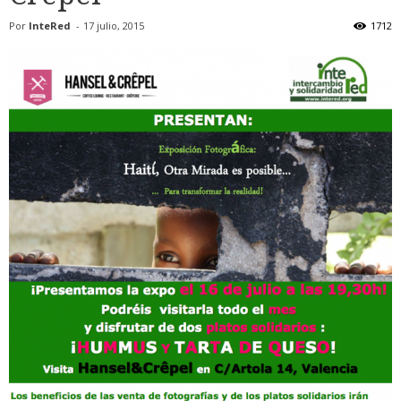
Por
InteRed
-
17 julio, 2015
1712