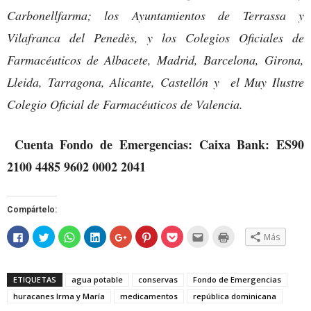
Carbonellfarma; los Ayuntamientos de Terrassa y
Vilafranca del Penedès, y los Colegios Oficiales de
Farmacéuticos de Albacete, Madrid, Barcelona, Girona,
Lleida, Tarragona, Alicante, Castellón y el Muy Ilustre
Colegio Oficial de Farmacéuticos de Valencia.
Cuenta Fondo de Emergencias: Caixa Bank: ES90
2100 4485 9602 0002 2041
Compártelo:
Haz
Haz
Haz
Haz
Haz
Haz
Haz
Hac
Haz
Más
clic
clic
clic
clic
clic
clic
clic
clic
clic
para
para
para
para
para
para
para
para
para
compartir
compartir
compartir
compartir
compartir
compartir
compartir
enviar
imprimir
en
en
en
en
en
en
en
por
(Se
Facebook
Twitter
WhatsApp
LinkedIn
Google+
Pinterest
Pocket
correo
abre
ETIQUETAS
agua potable
conservas
Fondo de Emergencias
(Se
(Se
(Se
(Se
(Se
(Se
(Se
electrónico
en
abre
abre
abre
abre
abre
abre
abre
a
una
huracanes Irma y María
medicamentos
república dominicana
en
en
en
en
en
en
en
un
ventana
una
una
una
una
una
una
una
amigo
nueva)