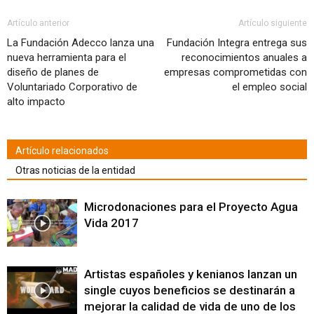
ventana
ventana
ventana
ventana
ventana
ventana
ventana
(Se
nueva)
nueva)
nueva)
nueva)
nueva)
nueva)
nueva)
abre
en
Artículo anterior
Artículo siguiente
una
ventana
La Fundación Adecco lanza una
Fundación Integra entrega sus
nueva)
nueva herramienta para el
reconocimientos anuales a
diseño de planes de
empresas comprometidas con
Voluntariado Corporativo de
el empleo social
alto impacto
Artículo relacionados
Otras noticias de la entidad
Microdonaciones para el Proyecto Agua
Vida 2017
Artistas españoles y kenianos lanzan un
single cuyos beneficios se destinarán a
mejorar la calidad de vida de uno de los