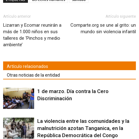
(Se
(Se
(Se
(Se
(Se
(Se
(Se
electrónico
en
abre
abre
abre
abre
abre
abre
abre
a
una
en
en
en
en
en
en
en
un
ventana
una
una
una
una
una
una
una
amigo
nueva)
ventana
ventana
ventana
ventana
ventana
ventana
ventana
(Se
Artículo anterior
Artículo siguiente
nueva)
nueva)
nueva)
nueva)
nueva)
nueva)
nueva)
abre
en
Lizarran y Ecomar reunirán a
Comparte.org se une al grito: un
una
más de 1.000 niños en sus
mundo sin violencia infantil
ventana
nueva)
talleres de ‘Pinchos y medio
ambiente’
Artículo relacionados
Otras noticias de la entidad
1 de marzo. Día contra la Cero
Discriminación
La violencia entre las comunidades y la
malnutrición azotan Tanganica, en la
República Democrática del Congo