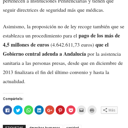
pertenecen a Instituciones Penitenciarias y tienen que
seguir directrices de seguridad más que médicas.
Asimismo, la proposición no de ley recoge también que se
pago de los más de
establezca un procedimiento para el
4,5 millones de euros
que el
(4.642.611,73 euros)
Gobierno central adeuda a Andalucía
por la asistencia
sanitaria a las personas presas, desde que en diciembre de
2013 finalizara el fin del último convenio y hasta la
actualidad.
Compártelo:
Haz
Haz
Haz
Haz
Haz
Haz
Haz
Hac
Haz
Más
clic
clic
clic
clic
clic
clic
clic
clic
clic
para
para
para
para
para
para
para
para
para
compartir
compartir
compartir
compartir
compartir
compartir
compartir
enviar
imprimir
en
en
en
en
en
en
en
por
(Se
Facebook
Twitter
WhatsApp
LinkedIn
Google+
Pinterest
Pocket
correo
abre
ETIQUETAS
derechos humanos
sanidad