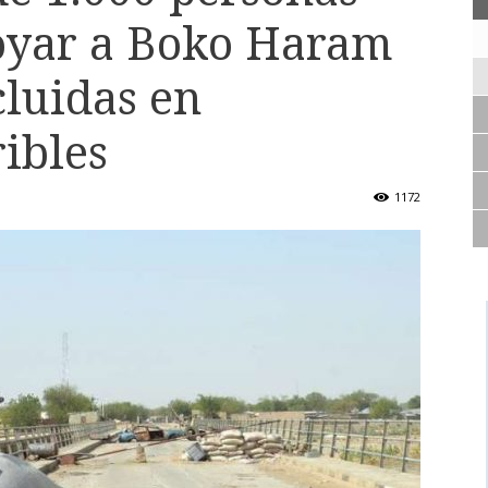
oyar a Boko Haram
luidas en
ribles
1172