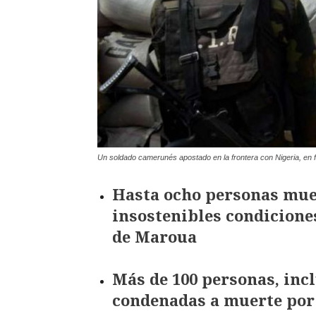
Un soldado camerunés apostado en la frontera con Nigeria, 
Hasta ocho personas muer
insostenibles condicione
de Maroua
Más de 100 personas, inc
condenadas a muerte por 