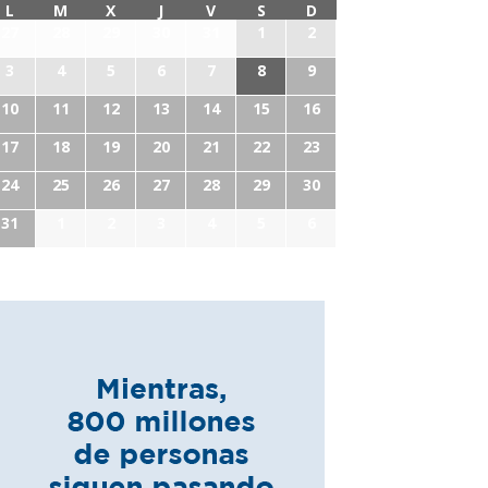
L
M
X
J
V
S
D
27
28
29
30
31
1
2
3
4
5
6
7
8
9
10
11
12
13
14
15
16
17
18
19
20
21
22
23
24
25
26
27
28
29
30
31
1
2
3
4
5
6