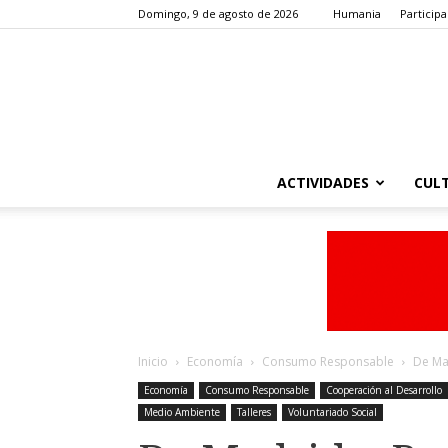
Domingo, 9 de agosto de 2026
Humania
Participa
ACTIVIDADES
CUL
Inicio
Economía
Consumo Responsable
De Ma
Economía
Consumo Responsable
Cooperación al Desarrollo
Medio Ambiente
Talleres
Voluntariado Social