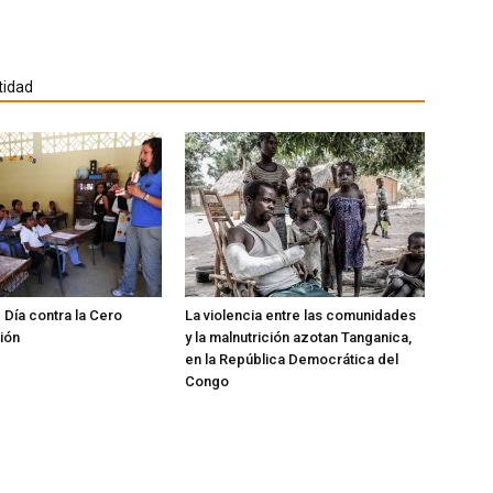
ana
a)
tidad
 Día contra la Cero
La violencia entre las comunidades
ión
y la malnutrición azotan Tanganica,
en la República Democrática del
Congo