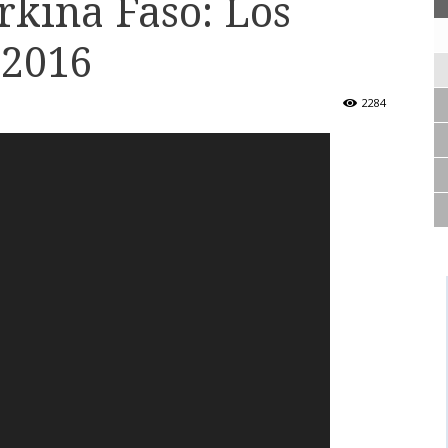
rkina Faso: Los
 2016
2284