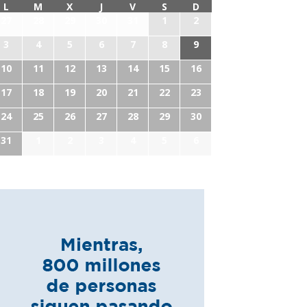
L
M
X
J
V
S
D
27
28
29
30
31
1
2
3
4
5
6
7
8
9
10
11
12
13
14
15
16
17
18
19
20
21
22
23
24
25
26
27
28
29
30
31
1
2
3
4
5
6