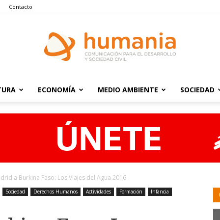
Contacto
TURA
ECONOMÍA
MEDIO AMBIENTE
SOCIEDAD
Humania
drid a Burkina Faso: Los Viajes del Agua 2016
Sociedad
Derechos Humanos
Actividades
Formación
Infancia