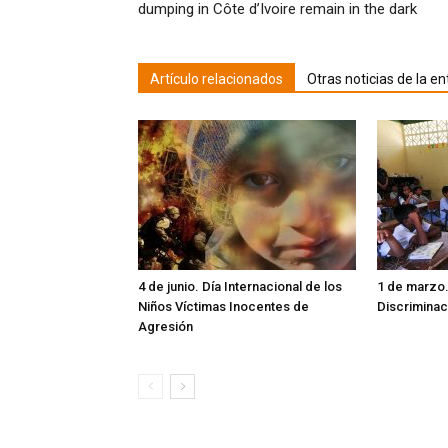
dumping in Côte d’Ivoire remain in the dark
vent
nuev
Artículo relacionados
Otras noticias de la en
4 de junio. Día Internacional de los
1 de marzo.
Niños Víctimas Inocentes de
Discriminac
Agresión