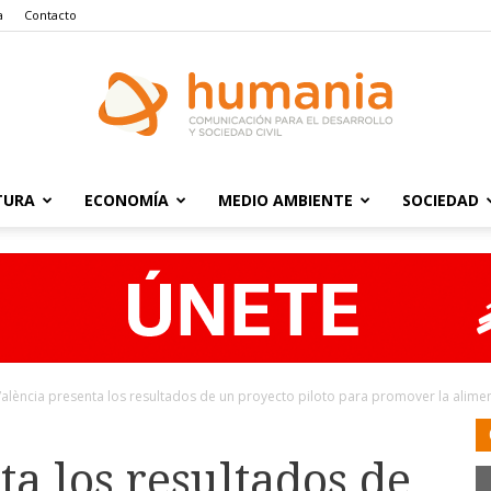
a
Contacto
TURA
ECONOMÍA
MEDIO AMBIENTE
SOCIEDAD
Humania
alència presenta los resultados de un proyecto piloto para promover la alimen
ta los resultados de