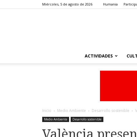
Miércoles, 5 de agosto de 2026
Humania
Particip
ACTIVIDADES
CUL
Inicio
Medio Ambiente
Desarrollo sostenible
V
Medio Ambiente
Desarrollo sostenible
València presen