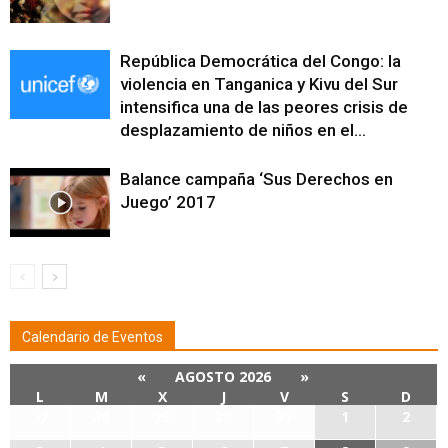
República Democrática del Congo: la
violencia en Tanganica y Kivu del Sur
intensifica una de las peores crisis de
desplazamiento de niños en el...
Balance campaña ‘Sus Derechos en
Juego’ 2017
Calendario de Eventos
«
AGOSTO 2026
»
L
M
X
J
V
S
D
27
28
29
30
31
1
2