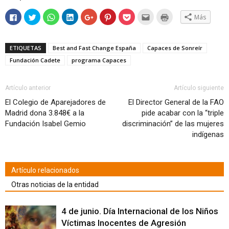
Haz
Haz
Haz
Haz
Haz
Haz
Haz
Hac
Haz
Más
clic
clic
clic
clic
clic
clic
clic
clic
clic
para
para
para
para
para
para
para
para
para
compartir
compartir
compartir
compartir
compartir
compartir
compartir
enviar
imprimir
en
en
en
en
en
en
en
por
(Se
Facebook
Twitter
WhatsApp
LinkedIn
Google+
Pinterest
Pocket
correo
abre
ETIQUETAS
Best and Fast Change España
Capaces de Sonreír
(Se
(Se
(Se
(Se
(Se
(Se
(Se
electrónico
en
abre
abre
abre
abre
abre
abre
abre
a
una
Fundación Cadete
programa Capaces
en
en
en
en
en
en
en
un
ventana
una
una
una
una
una
una
una
amigo
nueva)
ventana
ventana
ventana
ventana
ventana
ventana
ventana
(Se
nueva)
nueva)
nueva)
nueva)
nueva)
nueva)
nueva)
abre
en
Artículo anterior
Artículo siguiente
una
ventana
El Colegio de Aparejadores de
El Director General de la FAO
nueva)
Madrid dona 3.848€ a la
pide acabar con la “triple
Fundación Isabel Gemio
discriminación” de las mujeres
indígenas
Artículo relacionados
Otras noticias de la entidad
4 de junio. Día Internacional de los Niños
Víctimas Inocentes de Agresión