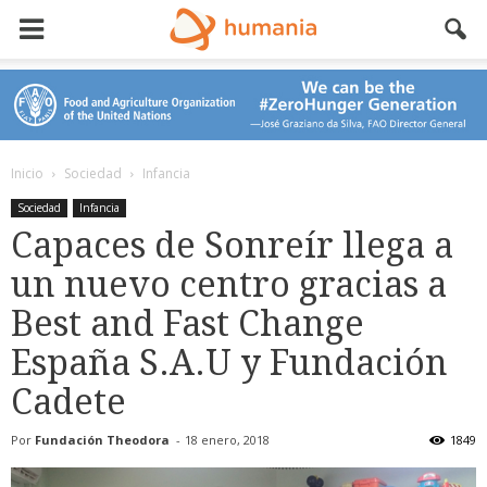
Inicio
Sociedad
Infancia
Sociedad
Infancia
Capaces de Sonreír llega a
un nuevo centro gracias a
Best and Fast Change
España S.A.U y Fundación
Cadete
Por
Fundación Theodora
-
18 enero, 2018
1849