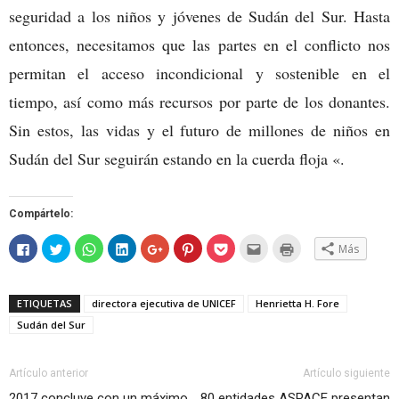
seguridad a los niños y jóvenes de Sudán del Sur. Hasta
entonces, necesitamos que las partes en el conflicto nos
permitan el acceso incondicional y sostenible en el
tiempo, así como más recursos por parte de los donantes.
Sin estos, las vidas y el futuro de millones de niños en
Sudán del Sur seguirán estando en la cuerda floja «.
Compártelo:
Haz
Haz
Haz
Haz
Haz
Haz
Haz
Hac
Haz
Más
clic
clic
clic
clic
clic
clic
clic
clic
clic
para
para
para
para
para
para
para
para
para
compartir
compartir
compartir
compartir
compartir
compartir
compartir
enviar
imprimir
en
en
en
en
en
en
en
por
(Se
Facebook
Twitter
WhatsApp
LinkedIn
Google+
Pinterest
Pocket
correo
abre
ETIQUETAS
directora ejecutiva de UNICEF
Henrietta H. Fore
(Se
(Se
(Se
(Se
(Se
(Se
(Se
electrónico
en
abre
abre
abre
abre
abre
abre
abre
a
una
Sudán del Sur
en
en
en
en
en
en
en
un
ventana
una
una
una
una
una
una
una
amigo
nueva)
ventana
ventana
ventana
ventana
ventana
ventana
ventana
(Se
nueva)
nueva)
nueva)
nueva)
nueva)
nueva)
nueva)
abre
en
Artículo anterior
Artículo siguiente
una
ventana
2017 concluye con un máximo
80 entidades ASPACE presentan