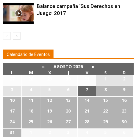
Balance campaña ‘Sus Derechos en
Juego’ 2017
Calendario de Eventos
«
AGOSTO 2026
»
L
M
X
J
V
S
D
27
28
29
30
31
1
2
3
4
5
6
7
8
9
10
11
12
13
14
15
16
17
18
19
20
21
22
23
24
25
26
27
28
29
30
31
1
2
3
4
5
6