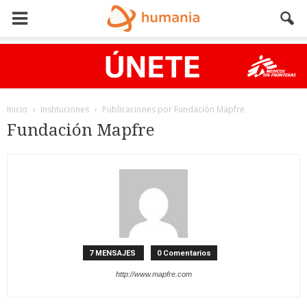
Inicio
Instituciones
Publicaciones por Fundación Mapfre
Fundación Mapfre
7 MENSAJES
0 Comentarios
http://www.mapfre.com