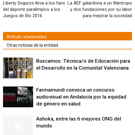
en
Liberty Seguros lleva a los fans
La AEF galardona a un filántropo
una
del deporte paralímpico a los
y dos fundaciones por su labor
ventana
nueva)
Juegos de Río 2016
para mejorar la sociedad
Artículo relacionados
Otras noticias de la entidad
Buscamos: Técnica/o de Educación para
el Desarrollo en la Comunitat Valenciana
Farmamundi convoca un concurso
audiovisual en Andalucía por la equidad
de género en salud
Ashoka, entre las 6 mejores ONG del
mundo