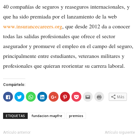
40 compañías de seguros y reaseguros internacionales, y
que ha sido premiada por el lanzamiento de la web
www.insurancecareers.org
, que desde 2012 da a conocer
todas las salidas profesionales que ofrece el sector
asegurador y promueve el empleo en el campo del seguro,
principalmente entre estudiantes, veteranos militares y
profesionales que quieran reorientar su carrera laboral.
Compártelo:
Haz
Haz
Haz
Haz
Haz
Haz
Haz
Hac
Haz
Más
clic
clic
clic
clic
clic
clic
clic
clic
clic
para
para
para
para
para
para
para
para
para
compartir
compartir
compartir
compartir
compartir
compartir
compartir
enviar
imprimir
en
en
en
en
en
en
en
por
(Se
Facebook
Twitter
WhatsApp
LinkedIn
Google+
Pinterest
Pocket
correo
abre
ETIQUETAS
fundacion mapfre
premios
(Se
(Se
(Se
(Se
(Se
(Se
(Se
electrónico
en
abre
abre
abre
abre
abre
abre
abre
a
una
en
en
en
en
en
en
en
un
ventana
una
una
una
una
una
una
una
amigo
nueva)
ventana
ventana
ventana
ventana
ventana
ventana
ventana
(Se
Artículo anterior
Artículo siguiente
nueva)
nueva)
nueva)
nueva)
nueva)
nueva)
nueva)
abre