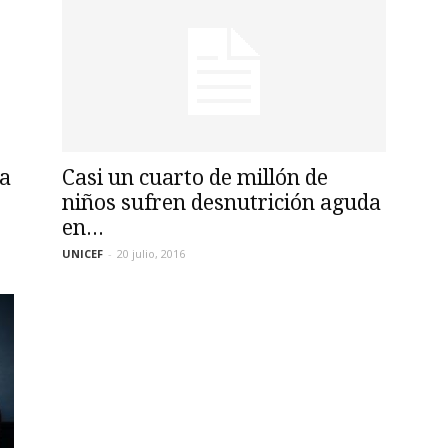
ca
Casi un cuarto de millón de
niños sufren desnutrición aguda
en...
UNICEF
-
20 julio, 2016