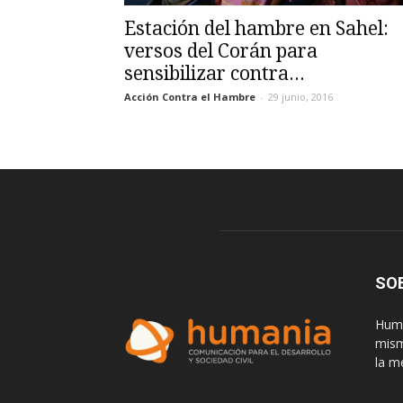
Estación del hambre en Sahel:
versos del Corán para
sensibilizar contra...
Acción Contra el Hambre
-
29 junio, 2016
SO
Huma
mism
la m