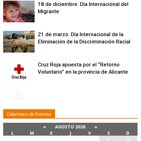
18 de diciembre. Día Internacional del
Migrante
21 de marzo. Día Internacional de la
Eliminación de la Discriminación Racial
Cruz Roja apuesta por el “Retorno
Voluntario” en la provincia de Alicante
Calendario de Eventos
«
AGOSTO 2026
»
L
M
X
J
V
S
D
27
28
29
30
31
1
2